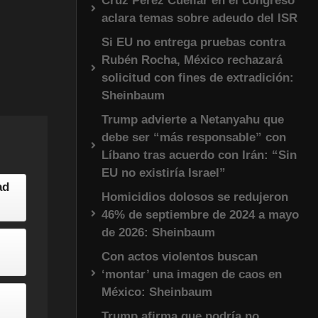
Cruz Pérez Cuéllar en el congreso
aclara temas sobre adeudo del ISR
Si EU no entrega pruebas contra
Rubén Rocha, México rechazará
solicitud con fines de extradición:
Sheinbaum
Trump advierte a Netanyahu que
debe ser “más responsable” con
Líbano tras acuerdo con Irán: “Sin
EU no existiría Israel”
ad
Homicidios dolosos se redujeron
46% de septiembre de 2024 a mayo
de 2026: Sheinbaum
Con actos violentos buscan
‘montar’ una imagen de caos en
México: Sheinbaum
Trump afirma que podría no