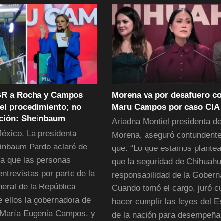
GR a Rocha y Campos
Morena va por desafuero co
del procedimiento; no
Maru Campos por caso CIA
ción: Sheinbaum
Ariadna Montiel presidenta d
éxico. La presidenta
Morena, aseguró contundent
inbaum Pardo aclaró de
que: “Lo que estamos plante
a que las personas
que la seguridad de Chihuah
ntrevistas por parte de la
responsabilidad de la Gobern
neral de la República
Cuando tomó el cargo, juró c
e ellos la gobernadora de
hacer cumplir las leyes del E
 María Eugenia Campos, y
de la nación para desempeña