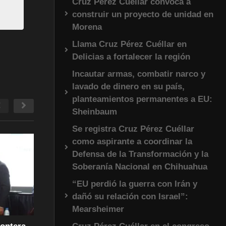
Cruz Pérez Cuéllar convoca a
construir un proyecto de unidad en
Morena
Llama Cruz Pérez Cuéllar en
Delicias a fortalecer la región
Incautar armas, combatir narco y
lavado de dinero en su país,
planteamientos permanentes a EU:
Sheinbaum
Se registra Cruz Pérez Cuéllar
como aspirante a coordinar la
Defensa de la Transformación y la
Soberanía Nacional en Chihuahua
“EU perdió la guerra con Irán y
dañó su relación con Israel”:
Mearsheimer