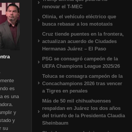
renovar el T-MEC
Olinia, el vehículo eléctrico que
busca rebasar a los mototaxis
Cruz tiende puentes en la frontera,
actualizan acuerdo de Ciudades
Hermanas Juárez – El Paso
ntra
PSG se consagró campeón de la
UEFA Champions League 2025/26
e
Toluca se consagra campeón de la
emente
Concachampions 2026 tras vencer
ando es
a Tigres en penales
ua es una
Más de 50 mil chihuahuenses
adora.
respaldan en Juárez los dos años
umplir y
del triunfo de la Presidenta Claudia
stado y
Sheinbaum
r su