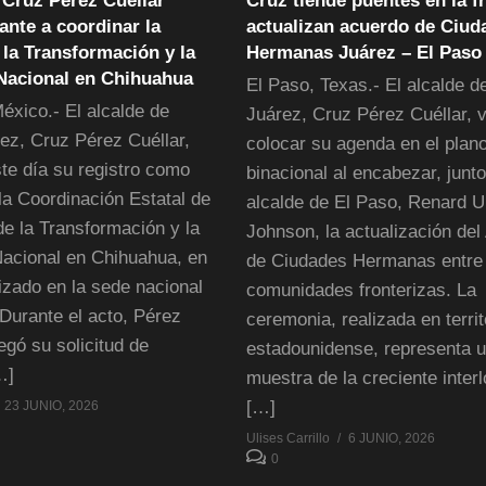
 Cruz Pérez Cuéllar
Cruz tiende puentes en la f
nte a coordinar la
actualizan acuerdo de Ciud
la Transformación y la
Hermanas Juárez – El Paso
Nacional en Chihuahua
El Paso, Texas.- El alcalde d
éxico.- El alcalde de
Juárez, Cruz Pérez Cuéllar, v
ez, Cruz Pérez Cuéllar,
colocar su agenda en el plan
ste día su registro como
binacional al encabezar, junto
la Coordinación Estatal de
alcalde de El Paso, Renard U
de la Transformación y la
Johnson, la actualización de
acional en Chihuahua, en
de Ciudades Hermanas entr
izado en la sede nacional
comunidades fronterizas. La
Durante el acto, Pérez
ceremonia, realizada en territ
egó su solicitud de
estadounidense, representa 
…]
muestra de la creciente inter
[…]
23 JUNIO, 2026
Ulises Carrillo
6 JUNIO, 2026
0