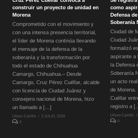
Cruz Pérez Cuéllar convoca a
Se registra
construir un proyecto de unidad en
como aspira
Morena
Defensa de 
Soberanía 
Comprometido con el movimiento y
Ciudad de M
con una intensa presencia territorial,
Ciudad Juár
el líder de Morena continúa llevando
formalizó e
el mensaje de la defensa de la
aspirante a 
soberanía y la transformación por
la Defensa 
todo el estado de Chihuahua
Soberanía N
Camargo, Chihuahua.– Desde
un acto real
Camargo, Cruz Pérez Cuéllar, alcalde
de Morena. 
con licencia de Ciudad Juárez y
Cuéllar entr
consejero nacional de Morena, hizo
registro a [
un llamado a […]
Ulises Carrillo
Ulises Carrillo
3 JULIO, 2026
0
0