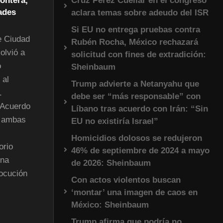
rontera,
Cruz Pérez Cuéllar en el congreso
ades
aclara temas sobre adeudo del ISR
Si EU no entrega pruebas contra
e Ciudad
Rubén Rocha, México rechazará
olvió a
solicitud con fines de extradición:
o
Sheinbaum
 al
Trump advierte a Netanyahu que
.
debe ser “más responsable” con
l Acuerdo
Líbano tras acuerdo con Irán: “Sin
e ambas
EU no existiría Israel”
Homicidios dolosos se redujeron
orio
46% de septiembre de 2024 a mayo
una
de 2026: Sheinbaum
locución
Con actos violentos buscan
‘montar’ una imagen de caos en
México: Sheinbaum
Trump afirma que podría no