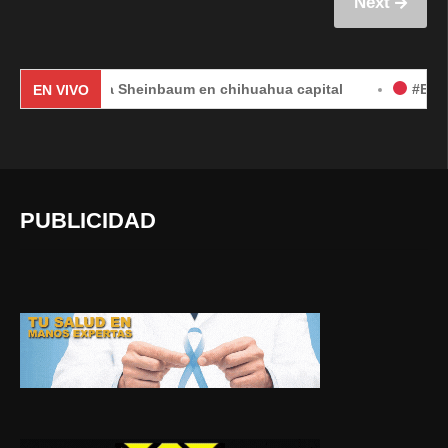
Next
udia Sheinbaum en chihuahua capital
#EnVivo | DÍA 2: 
EN VIVO
PUBLICIDAD