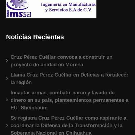
Noticias Recientes
Cruz Pérez Cuéllar convoca a construir un
proyecto de unidad en Morena
Llama Cruz Pérez Cuéllar en Delicias a fortalecer
la región
Incautar armas, combatir narco y lavado de
dinero en su país, planteamientos permanentes a
EU: Sheinbaum
Se registra Cruz Pérez Cuéllar como aspirante a
coordinar la Defensa de la Transformación y la
Soberanía Nacional en Chihuahua