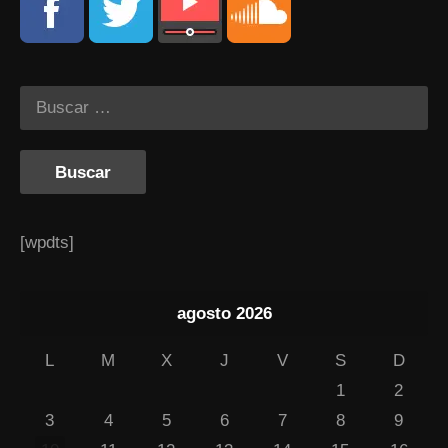
[wpdts]
agosto 2026
L
M
X
J
V
S
D
1
2
3
4
5
6
7
8
9