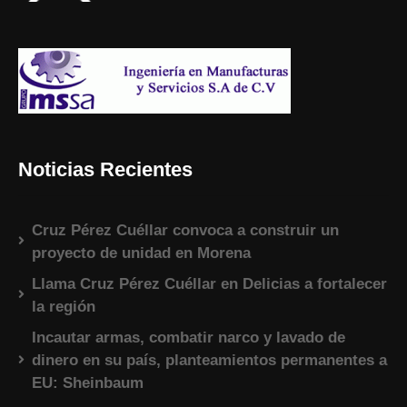
Noticias Recientes
Cruz Pérez Cuéllar convoca a construir un
proyecto de unidad en Morena
Llama Cruz Pérez Cuéllar en Delicias a fortalecer
la región
Incautar armas, combatir narco y lavado de
dinero en su país, planteamientos permanentes a
EU: Sheinbaum