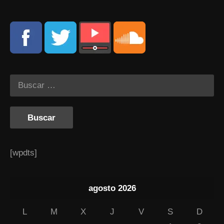
[wpdts]
agosto 2026
L
M
X
J
V
S
D