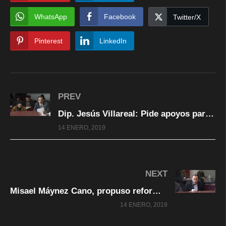
WhatsApp
Facebook
Twitter/X
Pinterest
LinkedIn
PREV
Dip. Jesús Villareal: Pide apoyos para manzaneros de chihuahua
14 ENERO, 2019
NEXT
Misael Máynez Cano, propuso reformar Ley de Adquisiciones sobre adjudicaciones directas
14 ENERO, 2019