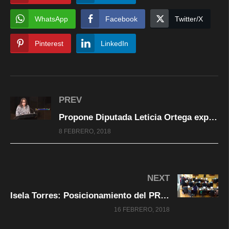
WhatsApp
Facebook
Twitter/X
Pinterest
LinkedIn
PREV
Propone Diputada Leticia Ortega expedir la Ley de Evaluación del Desempeño del Poder Legislativo
8 FEBRERO, 2018
NEXT
Isela Torres: Posicionamiento del PRI, en Vs de la Controversia Constitucional presentada por Gobernado
16 FEBRERO, 2018