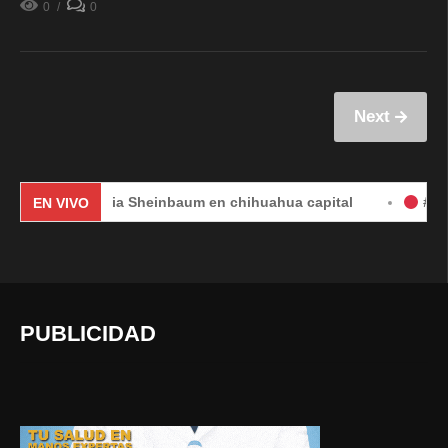
0
0
Next
laudia Sheinbaum en chihuahua capital
#EnVivo | DÍA 2
EN VIVO
PUBLICIDAD