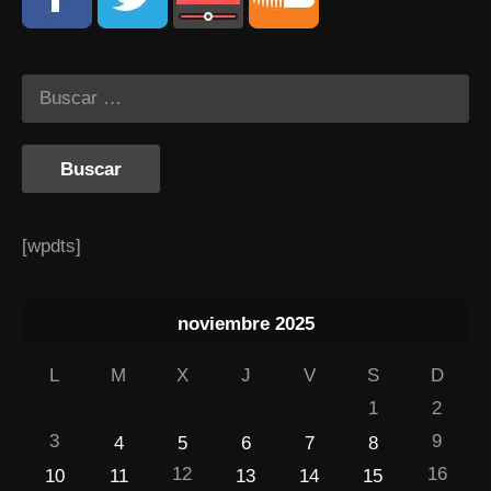
[wpdts]
noviembre 2025
L
M
X
J
V
S
D
1
2
3
9
4
5
6
7
8
12
16
10
11
13
14
15