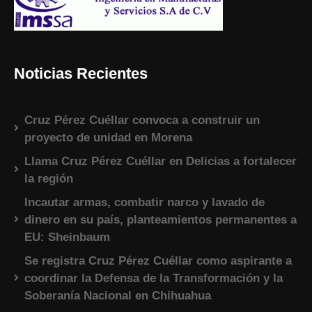
Noticias Recientes
Cruz Pérez Cuéllar convoca a construir un
proyecto de unidad en Morena
Llama Cruz Pérez Cuéllar en Delicias a fortalecer
la región
Incautar armas, combatir narco y lavado de
dinero en su país, planteamientos permanentes a
EU: Sheinbaum
Se registra Cruz Pérez Cuéllar como aspirante a
coordinar la Defensa de la Transformación y la
Soberanía Nacional en Chihuahua