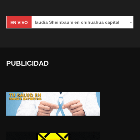
Claudia Sheinbaum en chihuahua capital
#EnVivo
EN VIVO
PUBLICIDAD