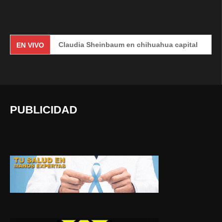
Claudia Sheinbaum en chihuahua capital
#E
EN VIVO
PUBLICIDAD