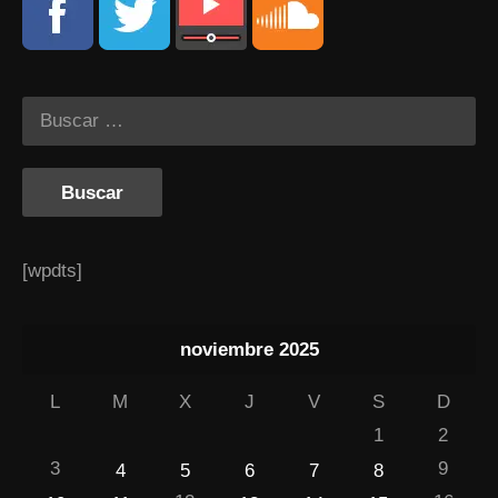
[wpdts]
noviembre 2025
L
M
X
J
V
S
D
1
2
3
9
4
5
6
7
8