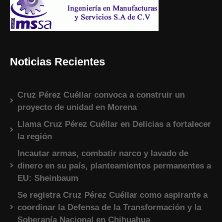
Noticias Recientes
Cruz Pérez Cuéllar convoca a construir un
proyecto de unidad en Morena
Llama Cruz Pérez Cuéllar en Delicias a fortalecer
la región
Incautar armas, combatir narco y lavado de
dinero en su país, planteamientos permanentes a
EU: Sheinbaum
Se registra Cruz Pérez Cuéllar como aspirante a
coordinar la Defensa de la Transformación y la
Soberanía Nacional en Chihuahua