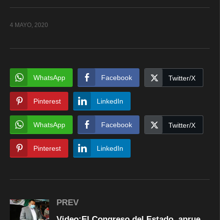
4 MAYO, 2020
WhatsApp
Facebook
Twitter/X
Pinterest
LinkedIn
WhatsApp
Facebook
Twitter/X
Pinterest
LinkedIn
PREV
Video:El Congreso del Estado, aprueba Fideicomiso de Desastres Naturales