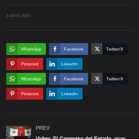
4 MAYO, 2020
WhatsApp
Facebook
Twitter/X
Pinterest
LinkedIn
WhatsApp
Facebook
Twitter/X
Pinterest
LinkedIn
PREV
Video: El Congreso del Estado, guarda minuto de silencio por victimas del coronavirus