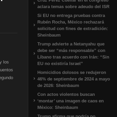
Cruz Pérez Cuéllar en el congreso
aclara temas sobre adeudo del ISR
Si EU no entrega pruebas contra
Rubén Rocha, México rechazará
solicitud con fines de extradición:
Sheinbaum
Trump advierte a Netanyahu que
debe ser “más responsable” con
Líbano tras acuerdo con Irán: “Sin
y los
EU no existiría Israel”
cuentos
Homicidios dolosos se redujeron
segundo
46% de septiembre de 2024 a mayo
de 2026: Sheinbaum
Con actos violentos buscan
‘montar’ una imagen de caos en
México: Sheinbaum
Trump afirma que podría no