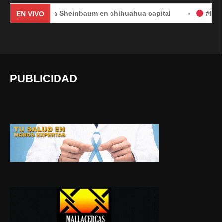
audia Sheinbaum en chihuahua capital
#EnVivo | DÍA 2:
EN VIVO
PUBLICIDAD