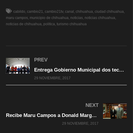
cabildo
cambio21
cambio21tv
canal
chihuahua
ciudad chihuahua
maru campos
municipio de chihuahua
noticias
noticias chihuahua
noticias de chihuahua
politica
turismo chihuahua
PREV
Entrega Gobierno Municipal dos techumbres en escuelas de Villas del Real
29 NOVIEMBRE, 2017
NEXT
Recibe Maru Campos a Donald Margo alcalde de El Paso en su despacho
29 NOVIEMBRE, 2017