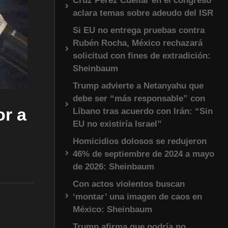
Cruz Pérez Cuéllar en el congreso
aclara temas sobre adeudo del ISR
Si EU no entrega pruebas contra
Rubén Rocha, México rechazará
solicitud con fines de extradición:
Sheinbaum
Trump advierte a Netanyahu que
debe ser “más responsable” con
or a
Líbano tras acuerdo con Irán: “Sin
EU no existiría Israel”
Homicidios dolosos se redujeron
46% de septiembre de 2024 a mayo
de 2026: Sheinbaum
Con actos violentos buscan
‘montar’ una imagen de caos en
México: Sheinbaum
Trump afirma que podría no