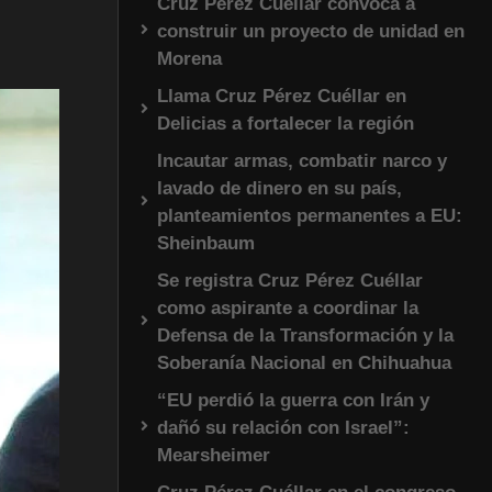
Cruz Pérez Cuéllar convoca a
construir un proyecto de unidad en
Morena
Llama Cruz Pérez Cuéllar en
Delicias a fortalecer la región
Incautar armas, combatir narco y
lavado de dinero en su país,
planteamientos permanentes a EU:
Sheinbaum
Se registra Cruz Pérez Cuéllar
como aspirante a coordinar la
Defensa de la Transformación y la
Soberanía Nacional en Chihuahua
“EU perdió la guerra con Irán y
dañó su relación con Israel”:
Mearsheimer