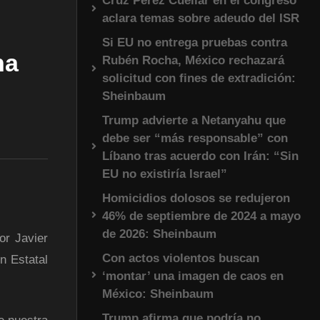
Cruz Pérez Cuéllar en el congreso
aclara temas sobre adeudo del ISR
Si EU no entrega pruebas contra
na
Rubén Rocha, México rechazará
solicitud con fines de extradición:
Sheinbaum
Trump advierte a Netanyahu que
debe ser “más responsable” con
Líbano tras acuerdo con Irán: “Sin
EU no existiría Israel”
Homicidios dolosos se redujeron
46% de septiembre de 2024 a mayo
de 2026: Sheinbaum
or Javier
Con actos violentos buscan
n Estatal
‘montar’ una imagen de caos en
México: Sheinbaum
Trump afirma que podría no