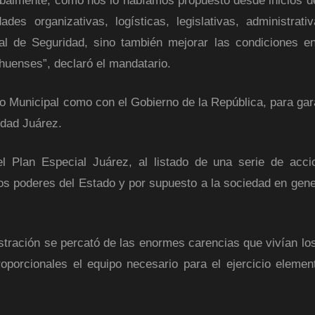
abalmente, como nos lo habíamos propuesto desde inicios d
des organizativas, logísticas, legislativas, administrati
al de Seguridad, sino también mejorar las condiciones e
ahuenses”, declaró el mandatario.
no Municipal como con el Gobierno de la República, para gara
iudad Juárez.
el Plan Especial Juárez, al listado de una serie de acc
ntos poderes del Estado y por supuesto a la sociedad en gene
istración se percató de las enormes carencias que vivían lo
roporcionales el equipo necesario para el ejercicio elemen