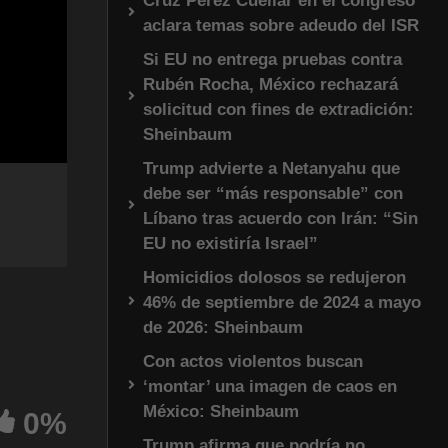
Cruz Pérez Cuéllar en el congreso
aclara temas sobre adeudo del ISR
Si EU no entrega pruebas contra
Rubén Rocha, México rechazará
solicitud con fines de extradición:
Sheinbaum
Trump advierte a Netanyahu que
debe ser “más responsable” con
Líbano tras acuerdo con Irán: “Sin
EU no existiría Israel”
Homicidios dolosos se redujeron
46% de septiembre de 2024 a mayo
de 2026: Sheinbaum
Con actos violentos buscan
‘montar’ una imagen de caos en
México: Sheinbaum
0%
Trump afirma que podría no