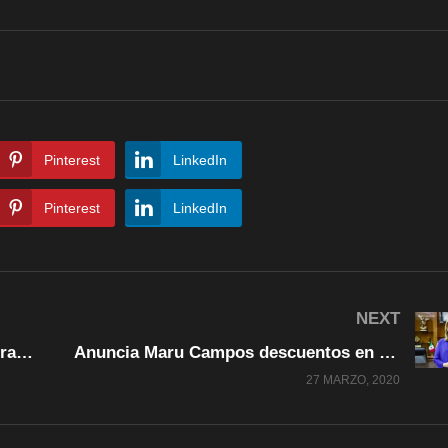
Pinterest
LinkedIn
Pinterest
LinkedIn
NEXT
Javier Corral: “Unidos vamos a superar este desafío, como ya lo hemos hecho antes #PorqueTuSaludVale”
Anuncia Maru Campos descuentos en contribuciones municipales y apoyos a micro y pequeñas empresas
27 MARZO, 2020