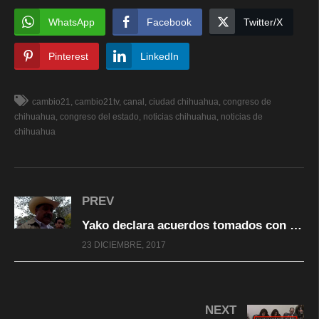
WhatsApp
Facebook
Twitter/X
Pinterest
LinkedIn
cambio21
cambio21tv
canal
ciudad chihuahua
congreso de
chihuahua
congreso del estado
noticias chihuahua
noticias de
chihuahua
PREV
Yako declara acuerdos tomados con diputados del Congreso
23 DICIEMBRE, 2017
NEXT