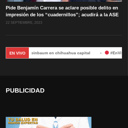
Pide Benjamín Carrera se aclare posible delito en
impresión de los “cuadernillos”; acudirá a la ASE
22 SEPTIEMBRE, 2023
ia Sheinbaum en chihuahua capital
#EnVivo | DÍA 2: Aud
EN VIVO
PUBLICIDAD