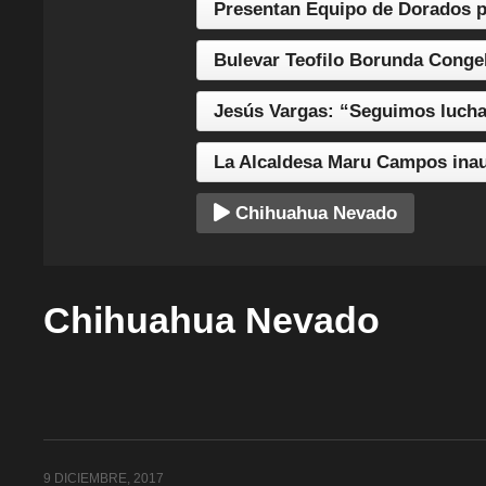
Presentan Equipo de Dorados 
Bulevar Teofilo Borunda Conge
Jesús Vargas: “Seguimos luch
La Alcaldesa Maru Campos inaug
Chihuahua Nevado
Chihuahua Nevado
9 DICIEMBRE, 2017