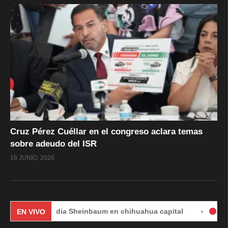
Cruz Pérez Cuéllar en el congreso aclara temas
sobre adeudo del ISR
16 JUNIO, 2026
Claudia Sheinbaum en chihuahua capital
#EnVivo | D
EN VIVO