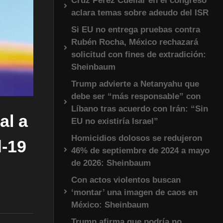
Cruz Pérez Cuéllar en el congreso
aclara temas sobre adeudo del ISR
Si EU no entrega pruebas contra
Rubén Rocha, México rechazará
solicitud con fines de extradición:
Sheinbaum
Trump advierte a Netanyahu que
debe ser “más responsable” con
Líbano tras acuerdo con Irán: “Sin
al a
EU no existiría Israel”
Homicidios dolosos se redujeron
d-19
46% de septiembre de 2024 a mayo
de 2026: Sheinbaum
Con actos violentos buscan
‘montar’ una imagen de caos en
México: Sheinbaum
Trump afirma que podría no