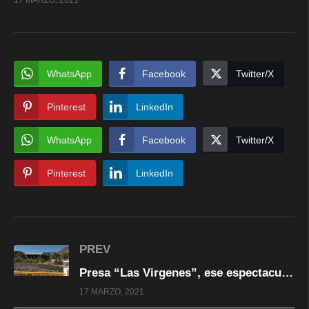
WhatsApp
Facebook
Twitter/X
Pinterest
LinkedIn
WhatsApp
Facebook
Twitter/X
Pinterest
LinkedIn
PREV
Presa “Las Virgenes”, ese espectacular #DestinoTuristico​ de #RosalesChihuahua​ #Visitemoslo​
17 MARZO, 2021