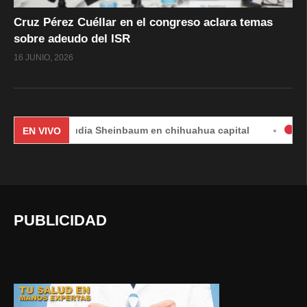
Cruz Pérez Cuéllar en el congreso aclara temas
sobre adeudo del ISR
16 JUNIO, 2026
Claudia Sheinbaum en chihuahua capital
#EnVivo | 
EN VIVO
PUBLICIDAD