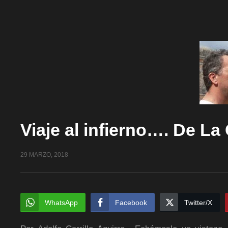
Viaje al infierno…. De La
29 MARZO, 2018
WhatsApp
Facebook
Twitter/X