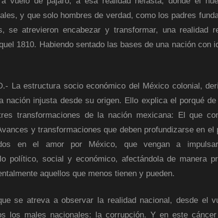
, a vuelo de pájaro, a esa realidad nefasta, donde el hu
males, y que solo hombres de verdad, como los padres fund
, se atrevieron encabezar y transformar, una realidad r
 aquel 1810. Habiendo sentado las bases de una nación con i
estructura socio económico del México colonial, deri
 nación injusta desde su origen. Ello explica el porqué de
tres transformaciones de la nación mexicana: El que co
. Avances y transformaciones que deben profundizarse en el 
zados en el amor por México, que vengan a impulsar
o político, social y económico, afectándola de manera p
mentalmente aquellos que menos tienen y pueden.
se atreva a observar la realidad nacional, desde el v
os los males nacionales: la corrupción. Y en este cáncer