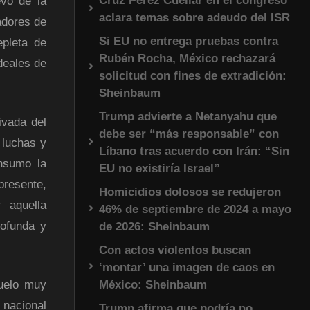
Cruz Pérez Cuéllar en el congreso
evo de la
aclara temas sobre adeudo del ISR
adores de
Si EU no entrega pruebas contra
epleta de
Rubén Rocha, México rechazará
deales de
solicitud con fines de extradición:
Sheinbaum
Trump advierte a Netanyahu que
vada del
debe ser “más responsable” con
 luchas y
Líbano tras acuerdo con Irán: “Sin
nsumo la
EU no existiría Israel”
presente,
Homicidios dolosos se redujeron
 aquella
46% de septiembre de 2024 a mayo
rofunda y
de 2026: Sheinbaum
Con actos violentos buscan
‘montar’ una imagen de caos en
México: Sheinbaum
uelo muy
 nacional
Trump afirma que podría no