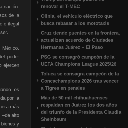
renovar el T-MEC
a nación:
sos de la
Olinia, el vehículo eléctrico que
busca rebasar a los mototaxis
 e ilegal
ser.
Cruz tiende puentes en la frontera,
actualizan acuerdo de Ciudades
Hermanas Juárez – El Paso
 México,
del poder
PSG se consagró campeón de la
UEFA Champions League 2025/26
o ejercen
Toluca se consagra campeón de la
Concachampions 2026 tras vencer
a Tigres en penales
uando es
Más de 50 mil chihuahuenses
da por la
respaldan en Juárez los dos años
anera más
del triunfo de la Presidenta Claudia
 –de alto
Sheinbaum
 bienes y