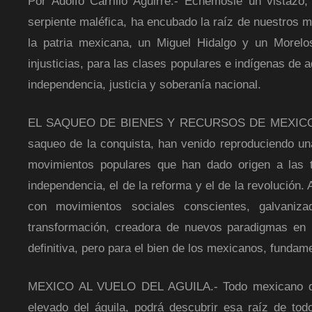
Por Adolfo Carrillo Aguirre.- Echémosle un vistazo
serpiente maléfica, ha encubado la raíz de nuestros 
la patria mexicana, un Miguel Hidalgo y un Morelos
injusticias, para las clases populares e indígenas de
independencia, justicia y soberanía nacional.
EL SAQUEO DE BIENES Y RECURSOS DE MEXICO.- La 
saqueo de la conquista, han venido reproduciendo una
movimientos populares que han dado origen a las 
independencia, el de la reforma y el de la revolución
con movimientos sociales conscientes, galvani
transformación, creadora de nuevos paradigmas en l
definitiva, pero para el bien de los mexicanos, funda
MEXICO AL VUELO DEL AGUILA.- Todo mexicano que 
elevado del águila, podrá descubrir esa raíz de tod