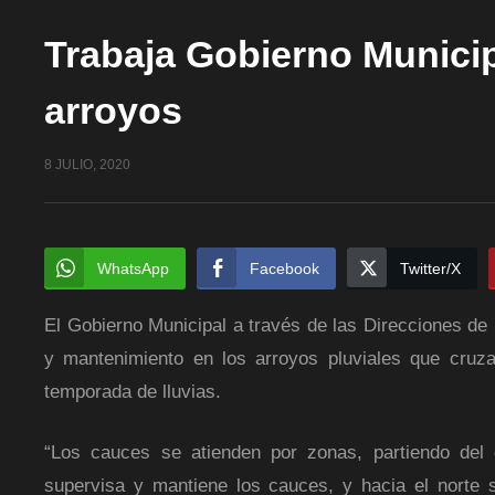
Trabaja Gobierno Municip
arroyos
8 JULIO, 2020
WhatsApp
Facebook
Twitter/X
El Gobierno Municipal a través de las Direcciones de 
y mantenimiento en los arroyos pluviales que cruzan
temporada de lluvias.
“Los cauces se atienden por zonas, partiendo del 
supervisa y mantiene los cauces, y hacia el norte 