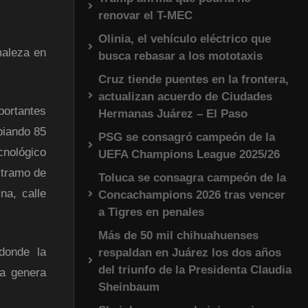
renovar el T-MEC
Olinia, el vehículo eléctrico que
maleza en
busca rebasar a los mototaxis
Cruz tiende puentes en la frontera,
actualizan acuerdo de Ciudades
portantes
Hermanas Juárez – El Paso
mpiando 85
PSG se consagró campeón de la
cnológico
UEFA Champions League 2025/26
l tramo de
Toluca se consagra campeón de la
na, calle
Concachampions 2026 tras vencer
a Tigres en penales
Más de 50 mil chihuahuenses
donde la
respaldan en Juárez los dos años
del triunfo de la Presidenta Claudia
ra genera
Sheinbaum