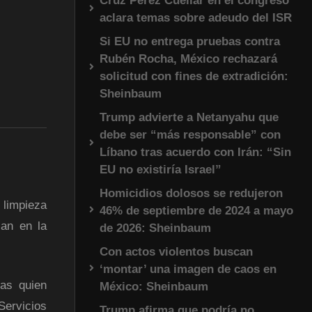
Cruz Pérez Cuéllar en el congreso
aclara temas sobre adeudo del ISR
Si EU no entrega pruebas contra
Rubén Rocha, México rechazará
solicitud con fines de extradición:
Sheinbaum
Trump advierte a Netanyahu que
debe ser “más responsable” con
Líbano tras acuerdo con Irán: “Sin
EU no existiría Israel”
Homicidios dolosos se redujeron
 limpieza
46% de septiembre de 2024 a mayo
can en la
de 2026: Sheinbaum
Con actos violentos buscan
‘montar’ una imagen de caos en
cas quien
México: Sheinbaum
Servicios
Trump afirma que podría no