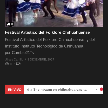
0
Festival Artístico del Folklore Chihuahuense
Festival Artístico del Folklore Chihuahuense ¡¡ del
Instituto Instituto Tecnológico de Chihuahua
por Cambio21Tv
Ulises Carrillo
8 DICIEMBRE, 2017
0
0
Claudia Sheinbaum en chihuahua capital
#EnVivo 
EN VIVO