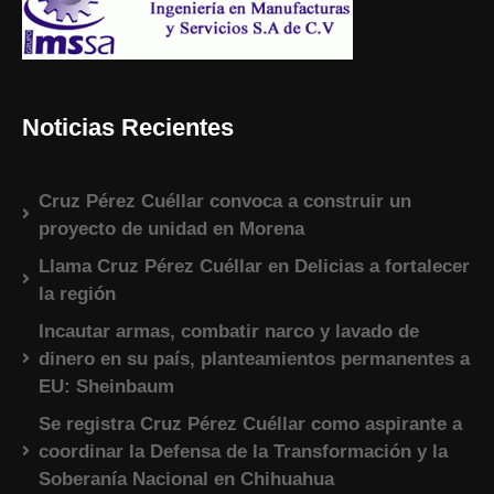
Noticias Recientes
Cruz Pérez Cuéllar convoca a construir un
proyecto de unidad en Morena
Llama Cruz Pérez Cuéllar en Delicias a fortalecer
la región
Incautar armas, combatir narco y lavado de
dinero en su país, planteamientos permanentes a
EU: Sheinbaum
Se registra Cruz Pérez Cuéllar como aspirante a
coordinar la Defensa de la Transformación y la
Soberanía Nacional en Chihuahua