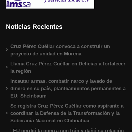
Noticias Recientes
Cruz Pérez Cuéllar convoca a construir un
proyecto de unidad en Morena
Llama Cruz Pérez Cuéllar en Delicias a fortalecer
la región
Incautar armas, combatir narco y lavado de
dinero en su país, planteamientos permanentes a
EU: Sheinbaum
Se registra Cruz Pérez Cuéllar como aspirante a
coordinar la Defensa de la Transformación y la
Soberanía Nacional en Chihuahua
“EU perdió la guerra con Irán y dañó su relación