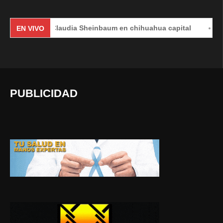
Claudia Sheinbaum en chihuahua capital
#EnVi
EN VIVO
PUBLICIDAD