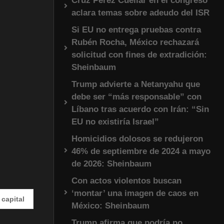
Cruz Pérez Cuéllar en el congreso
aclara temas sobre adeudo del ISR
Si EU no entrega pruebas contra
Rubén Rocha, México rechazará
solicitud con fines de extradición:
Sheinbaum
Trump advierte a Netanyahu que
debe ser “más responsable” con
Líbano tras acuerdo con Irán: “Sin
EU no existiría Israel”
Homicidios dolosos se redujeron
46% de septiembre de 2024 a mayo
de 2026: Sheinbaum
Con actos violentos buscan
‘montar’ una imagen de caos en
#EnVivo | DÍA 2: Audiencia en la Corte Internacional po
México: Sheinbaum
Trump afirma que podría no