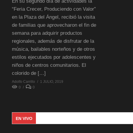
En su segundo día de actividades la
“Feria Crecer, Produciendo con Valor”
en la Plaza del Ángel, recibió la visita
de familias que aprovecharon el fin de
semana para adquirir productos
regionales, además de disfrutar de la
música, bailables norteños y de otros
estilos ejecutados por adolescentes y
niños de centros comunitarios. El
colorido de […]
Adolfo Carrillo
1 JULIO, 2019
0
0
EN VIVO