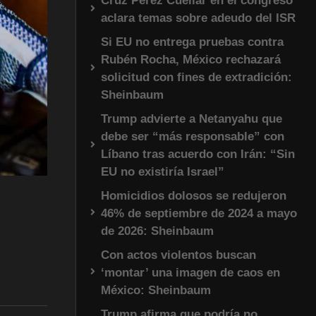
Cruz Pérez Cuéllar en el congreso
aclara temas sobre adeudo del ISR
Si EU no entrega pruebas contra
Rubén Rocha, México rechazará
solicitud con fines de extradición:
Sheinbaum
Trump advierte a Netanyahu que
debe ser “más responsable” con
Líbano tras acuerdo con Irán: “Sin
EU no existiría Israel”
Homicidios dolosos se redujeron
46% de septiembre de 2024 a mayo
de 2026: Sheinbaum
Con actos violentos buscan
‘montar’ una imagen de caos en
México: Sheinbaum
Trump afirma que podría no