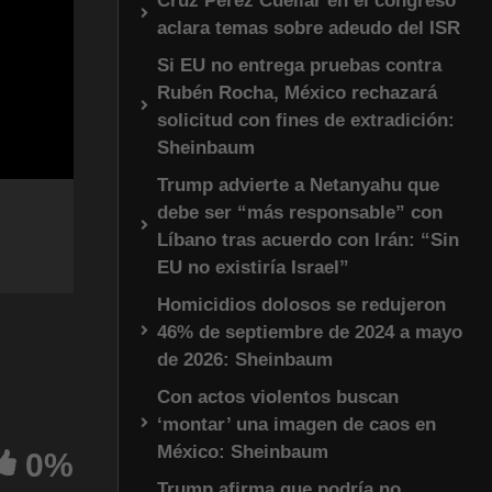
Cruz Pérez Cuéllar en el congreso
aclara temas sobre adeudo del ISR
Si EU no entrega pruebas contra
Rubén Rocha, México rechazará
solicitud con fines de extradición:
Sheinbaum
Trump advierte a Netanyahu que
debe ser “más responsable” con
Líbano tras acuerdo con Irán: “Sin
EU no existiría Israel”
Homicidios dolosos se redujeron
46% de septiembre de 2024 a mayo
de 2026: Sheinbaum
Con actos violentos buscan
‘montar’ una imagen de caos en
México: Sheinbaum
0%
Trump afirma que podría no