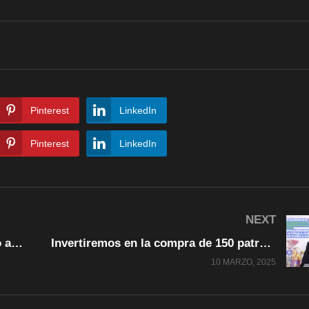
Pinterest
LinkedIn
Pinterest
LinkedIn
NEXT
Ebrard: Las exportaciones de Mexico a EU hasta el 2 de abril no pagarán arancel
Invertiremos en la compra de 150 patrullas, no descuidaremos zonas de la ciudad: Pérez Cuéllar
10 MARZO, 2025