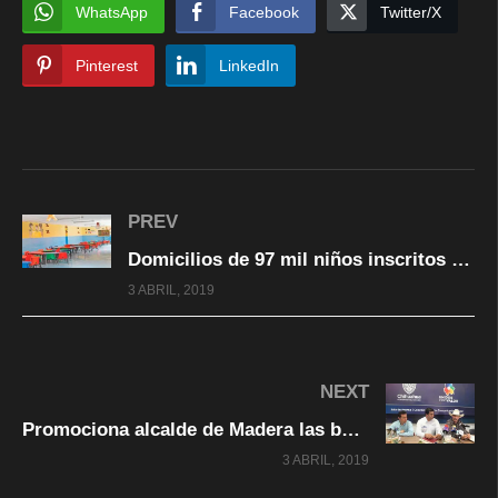
WhatsApp
Facebook
Twitter/X
Pinterest
LinkedIn
PREV
Domicilios de 97 mil niños inscritos en estancias infantiles no existen: López Obrador
3 ABRIL, 2019
NEXT
Promociona alcalde de Madera las bellezas naturales, la gastronomía y cultura de su municipio
3 ABRIL, 2019