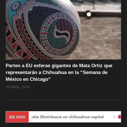
Parten a EU esferas gigantes de Mata Ortiz que
representarán a Chihuahua en la “Semana de
México en Chicago”
23 ABRIL, 2024
Claudia Sheinbaum en chihuahua capital
#EnVivo | DÍ
EN VIVO