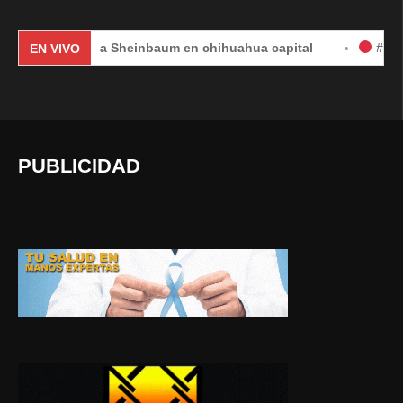
Claudia Sheinbaum en chihuahua capital
#EnVivo | DÍA
EN VIVO
PUBLICIDAD