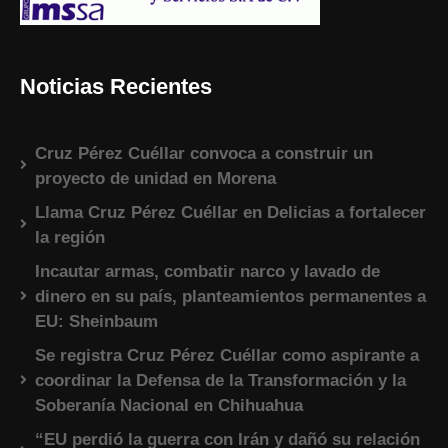
Noticias Recientes
Cruz Pérez Cuéllar convoca a construir un
proyecto de unidad en Morena
Llama Cruz Pérez Cuéllar en Delicias a fortalecer
la región
Incautar armas, combatir narco y lavado de
dinero en su país, planteamientos permanentes a
EU: Sheinbaum
Se registra Cruz Pérez Cuéllar como aspirante a
coordinar la Defensa de la Transformación y la
Soberanía Nacional en Chihuahua
“EU perdió la guerra con Irán y dañó su relación