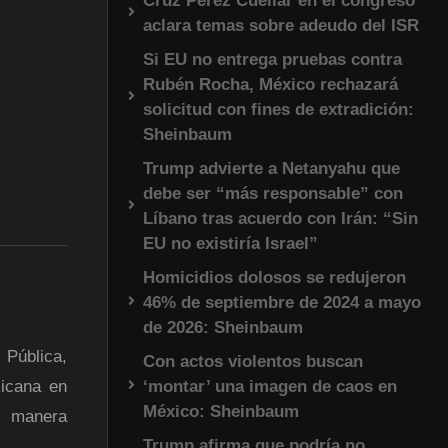
Cruz Pérez Cuéllar en el congreso
aclara temas sobre adeudo del ISR
Si EU no entrega pruebas contra
Rubén Rocha, México rechazará
solicitud con fines de extradición:
Sheinbaum
Trump advierte a Netanyahu que
debe ser “más responsable” con
Líbano tras acuerdo con Irán: “Sin
EU no existiría Israel”
Homicidios dolosos se redujeron
46% de septiembre de 2024 a mayo
de 2026: Sheinbaum
 Pública,
Con actos violentos buscan
‘montar’ una imagen de caos en
xicana en
México: Sheinbaum
e manera
Trump afirma que podría no