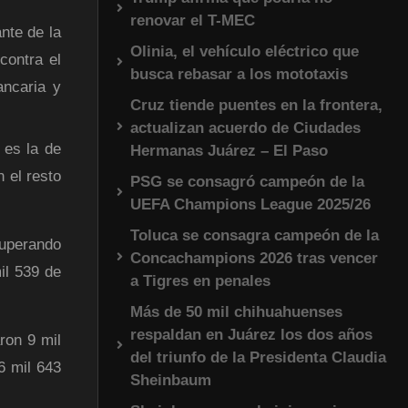
renovar el T-MEC
nte de la
Olinia, el vehículo eléctrico que
contra el
busca rebasar a los mototaxis
ancaria y
Cruz tiende puentes en la frontera,
actualizan acuerdo de Ciudades
 es la de
Hermanas Juárez – El Paso
 el resto
PSG se consagró campeón de la
UEFA Champions League 2025/26
Toluca se consagra campeón de la
superando
Concachampions 2026 tras vencer
il 539 de
a Tigres en penales
Más de 50 mil chihuahuenses
respaldan en Juárez los dos años
ron 9 mil
del triunfo de la Presidenta Claudia
6 mil 643
Sheinbaum