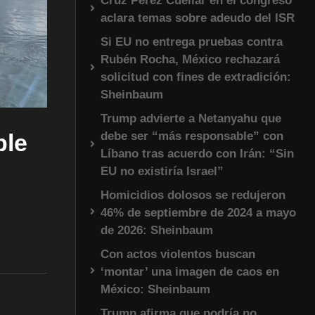
Cruz Pérez Cuéllar en el congreso
aclara temas sobre adeudo del ISR
Si EU no entrega pruebas contra
Rubén Rocha, México rechazará
solicitud con fines de extradición:
Sheinbaum
Trump advierte a Netanyahu que
debe ser “más responsable” con
ble
Líbano tras acuerdo con Irán: “Sin
EU no existiría Israel”
Homicidios dolosos se redujeron
46% de septiembre de 2024 a mayo
de 2026: Sheinbaum
Con actos violentos buscan
‘montar’ una imagen de caos en
México: Sheinbaum
Trump afirma que podría no