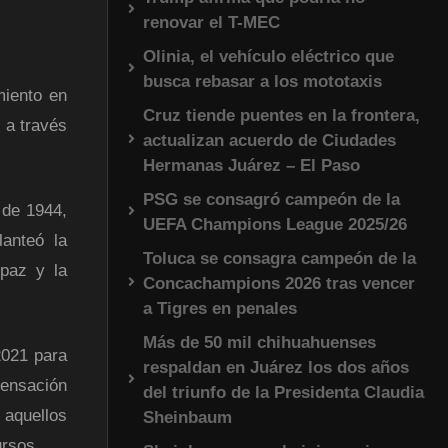
renovar el T-MEC
Olinia, el vehículo eléctrico que
busca rebasar a los mototaxis
miento en
Cruz tiende puentes en la frontera,
, a través
actualizan acuerdo de Ciudades
Hermanas Juárez – El Paso
PSG se consagró campeón de la
s de 1944,
UEFA Champions League 2025/26
lanteó la
Toluca se consagra campeón de la
 paz y la
Concachampions 2026 tras vencer
a Tigres en penales
Más de 50 mil chihuahuenses
2021 para
respaldan en Juárez los dos años
ensación
del triunfo de la Presidenta Claudia
 aquellos
Sheinbaum
ursos.