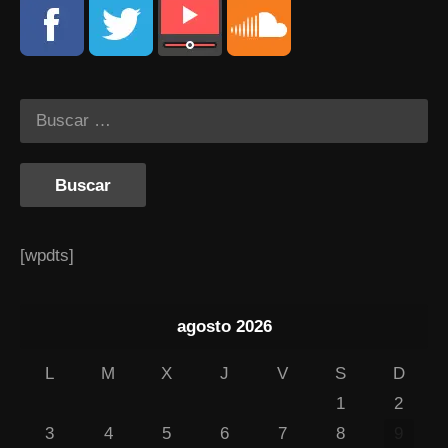
[wpdts]
agosto 2026
L
M
X
J
V
S
D
1
2
3
4
5
6
7
8
9