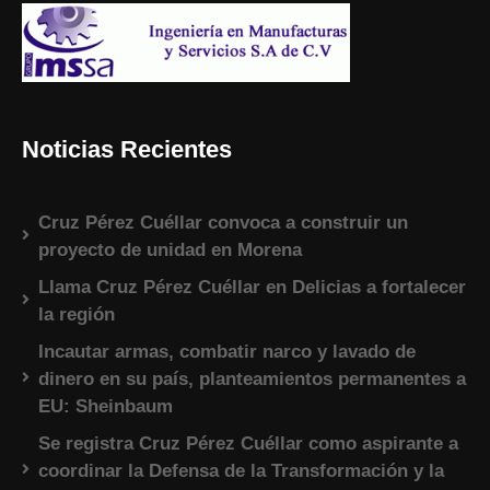
Noticias Recientes
Cruz Pérez Cuéllar convoca a construir un
proyecto de unidad en Morena
Llama Cruz Pérez Cuéllar en Delicias a fortalecer
la región
Incautar armas, combatir narco y lavado de
dinero en su país, planteamientos permanentes a
EU: Sheinbaum
Se registra Cruz Pérez Cuéllar como aspirante a
coordinar la Defensa de la Transformación y la