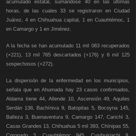
acumulado estatal, sumándose 40 en las últimas
horas, de las cuales 33 se registraron en Ciudad
Juárez, 4 en Chihuahua capital, 1 en Cuauhtémoc, 1
en Camargo y 1 en Jiménez.
A la fecha se han acumulado 11 mil 063 recuperados
(+221), 13 mil 765 descartados (+176) y 6 mil 125
sospechosos (+272).
La dispersión de la enfermedad en los municipios,
señala que en Ahumada hay 23 casos confirmados,
Aldama tiene 44, Allende 10, Ascensión 49, Aquiles
Serdán 138, Bachíniva 9, Batopilas 5, Bocoyna 145,
Balleza 3, Buenaventura 9, Camargo 147, Carichí 3,
Casas Grandes 13, Chihuahua 5 mil 393, Chínipas 55,
Coronado 3, Cuauhtémoc 945, Cusihuiriachi 9,