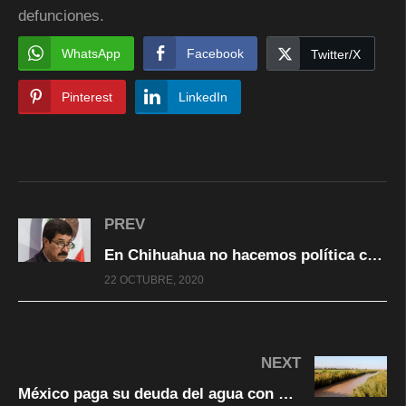
defunciones.
WhatsApp
Facebook
Twitter/X
Pinterest
LinkedIn
PREV
En Chihuahua no hacemos política con el agua; ya no se puede extraer más de las presas
22 OCTUBRE, 2020
NEXT
México paga su deuda del agua con EE.UU. y anuncia un nuevo acuerdo tras el conflicto en Chihuahua