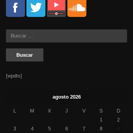
[wpdts]
agosto 2026
L
M
X
J
V
S
D
1
2
3
4
5
6
7
8
9