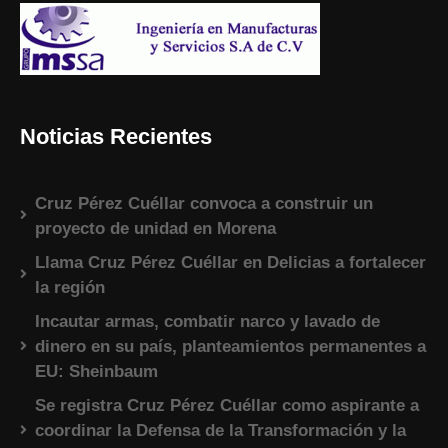
Noticias Recientes
Cruz Pérez Cuéllar convoca a construir un
proyecto de unidad en Morena
Llama Cruz Pérez Cuéllar en Delicias a fortalecer
la región
Incautar armas, combatir narco y lavado de
dinero en su país, planteamientos permanentes a
EU: Sheinbaum
Se registra Cruz Pérez Cuéllar como aspirante a
coordinar la Defensa de la Transformación y la