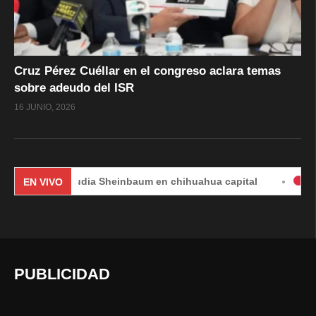
Cruz Pérez Cuéllar en el congreso aclara temas
sobre adeudo del ISR
16 JUNIO, 2026
Claudia Sheinbaum en chihuahua capital
#EnVivo | DÍ
EN VIVO
PUBLICIDAD