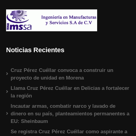
Noticias Recientes
Cruz Pérez Cuéllar convoca a construir un
proyecto de unidad en Morena
Llama Cruz Pérez Cuéllar en Delicias a fortalecer
la región
Incautar armas, combatir narco y lavado de
dinero en su país, planteamientos permanentes a
EU: Sheinbaum
Se registra Cruz Pérez Cuéllar como aspirante a