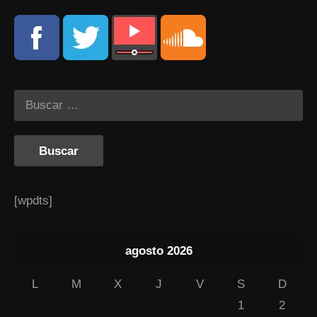
[wpdts]
agosto 2026
L
M
X
J
V
S
D
1
2