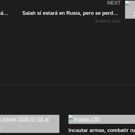
NEXT
Desabasto de combustible cancela más de 270 vuelos en Brasil
Salah sí estará en Rusia, pero se perdería el debut ante Uruguay
30 MAYO, 2018
Incautar armas, combatir n