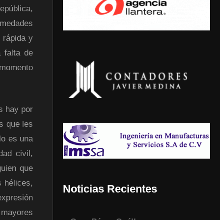
epública,
rmedades
 rápida y
 falta de
l momento
s hay por
s que les
lo es una
ad civil,
guien que
 hélices,
Noticias Recientes
expresión
 mayores