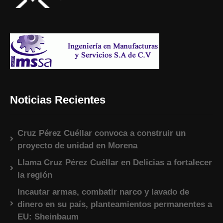
Noticias Recientes
Cruz Pérez Cuéllar convoca a construir un
proyecto de unidad en Morena
Llama Cruz Pérez Cuéllar en Delicias a fortalecer
la región
Incautar armas, combatir narco y lavado de
dinero en su país, planteamientos permanentes a
EU: Sheinbaum