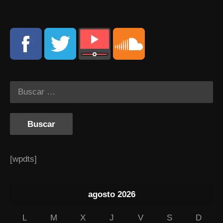
[wpdts]
agosto 2026
L
M
X
J
V
S
D