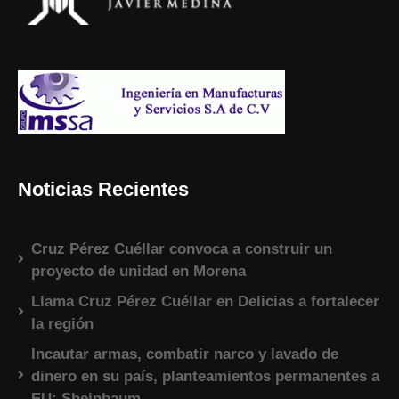
Noticias Recientes
Cruz Pérez Cuéllar convoca a construir un
proyecto de unidad en Morena
Llama Cruz Pérez Cuéllar en Delicias a fortalecer
la región
Incautar armas, combatir narco y lavado de
dinero en su país, planteamientos permanentes a
EU: Sheinbaum