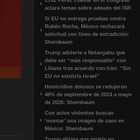
Cruz Pérez Cuéllar en el congreso
aclara temas sobre adeudo del ISR
Si EU no entrega pruebas contra
Rubén Rocha, México rechazará
solicitud con fines de extradición:
Sheinbaum
Trump advierte a Netanyahu que
debe ser “más responsable” con
Líbano tras acuerdo con Irán: “Sin
EU no existiría Israel”
Homicidios dolosos se redujeron
46% de septiembre de 2024 a mayo
de 2026: Sheinbaum
Con actos violentos buscan
‘montar’ una imagen de caos en
México: Sheinbaum
Trump afirma que podría no