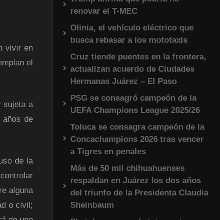
renovar el T-MEC
Olinia, el vehículo eléctrico que
busca rebasar a los mototaxis
 vivir en
Cruz tiende puentes en la frontera,
templan el
actualizan acuerdo de Ciudades
Hermanas Juárez – El Paso
PSG se consagró campeón de la
 sujeta a
UEFA Champions League 2025/26
o años de
Toluca se consagra campeón de la
Concachampions 2026 tras vencer
a Tigres en penales
uso de la
Más de 50 mil chihuahuenses
controlar
respaldan en Juárez los dos años
bre alguna
del triunfo de la Presidenta Claudia
Sheinbaum
 o civil;
rá de uno