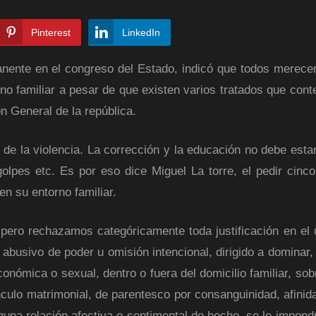
Pinterest
LinkedIn
anente en el congreso del Estado, indicó que todos merecen
orno familiar a pesar de que existen varios tratados que con
n General de la república.
e la violencia. La corrección y la educación no debe estar
golpes etc. Es por eso dice Miguel La torre, el pedir cinc
en su entorno familiar.
 pero rechazamos categóricamente toda justificación en el 
abusivo de poder u omisión intencional, dirigido a dominar, 
conómica o sexual, dentro o fuera del domicilio familiar, so
culo matrimonial, de parentesco por consanguinidad, afinidad
lguna relación afectiva o sentimental de hecho, se le impond