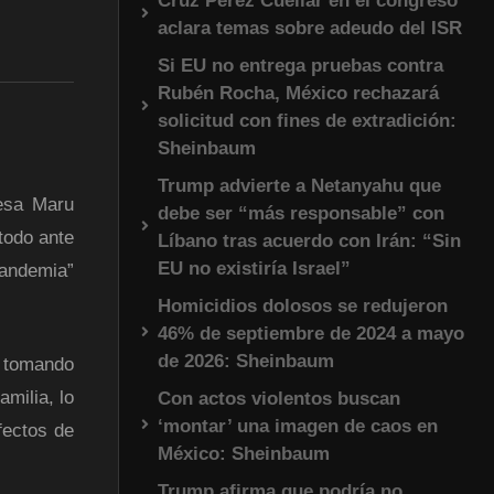
Cruz Pérez Cuéllar en el congreso
aclara temas sobre adeudo del ISR
Si EU no entrega pruebas contra
Rubén Rocha, México rechazará
solicitud con fines de extradición:
Sheinbaum
Trump advierte a Netanyahu que
desa Maru
debe ser “más responsable” con
todo ante
Líbano tras acuerdo con Irán: “Sin
EU no existiría Israel”
pandemia”
Homicidios dolosos se redujeron
46% de septiembre de 2024 a mayo
de 2026: Sheinbaum
, tomando
amilia, lo
Con actos violentos buscan
‘montar’ una imagen de caos en
fectos de
México: Sheinbaum
Trump afirma que podría no