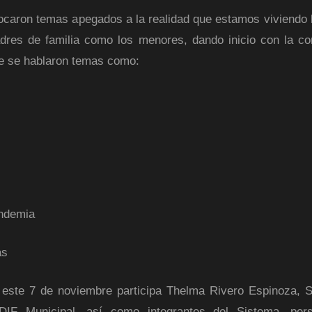
ocaron temas apegados a la realidad que estamos viviendo 
adres de familia como los menores, dando inicio con la co
ue se hablaron temas como:
andemia
as
a este 7 de noviembre participa Thelma Rivero Espinoza, S
DIF Municipal, así como integrantes del Sistema, pers