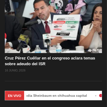
Cruz Pérez Cuéllar en el congreso aclara temas
sobre adeudo del ISR
16 JUNIO, 2026
Claudia Sheinbaum en chihuahua capital
#EnVivo | DÍ
EN VIVO