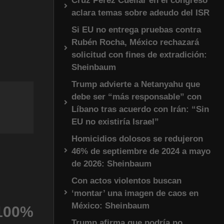
Cruz Pérez Cuéllar en el congreso
aclara temas sobre adeudo del ISR
Si EU no entrega pruebas contra
Rubén Rocha, México rechazará
solicitud con fines de extradición:
Sheinbaum
Trump advierte a Netanyahu que
debe ser “más responsable” con
Líbano tras acuerdo con Irán: “Sin
EU no existiría Israel”
Homicidios dolosos se redujeron
46% de septiembre de 2024 a mayo
de 2026: Sheinbaum
Con actos violentos buscan
‘montar’ una imagen de caos en
México: Sheinbaum
100%
Trump afirma que podría no