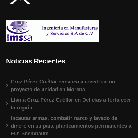
Noticias Recientes
Cruz Pérez Cuéllar convoca a construir un
proyecto de unidad en Morena
Llama Cruz Pérez Cuéllar en Delicias a fortalecer
la región
Incautar armas, combatir narco y lavado de
dinero en su país, planteamientos permanentes a
EU: Sheinbaum