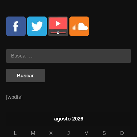
[wpdts]
agosto 2026
L
M
X
J
V
S
D