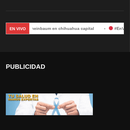
udia Sheinbaum en chihuahua capital
#EnVivo | DÍA 2: 
EN VIVO
PUBLICIDAD