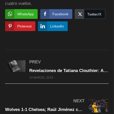
cuatro vuelos.
WhatsApp
Facebook
Twitter/X
Pinterest
LinkedIn
PREV
Revelaciones de Tatiana Clouthier: AMLO, una máquina para lograr objetivos
10 MARZO, 2019
NEXT
Wolves 1-1 Chelsea; Raúl Jiménez continúa con racha goleadora