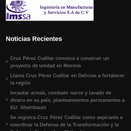
Noticias Recientes
Cruz Pérez Cuéllar convoca a construir un
proyecto de unidad en Morena
Llama Cruz Pérez Cuéllar en Delicias a fortalecer
la región
Incautar armas, combatir narco y lavado de
dinero en su país, planteamientos permanentes a
EU: Sheinbaum
Se registra Cruz Pérez Cuéllar como aspirante a
coordinar la Defensa de la Transformación y la