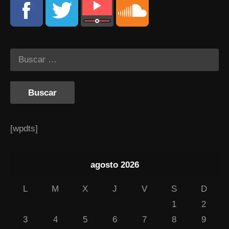
[wpdts]
agosto 2026
L
M
X
J
V
S
D
1
2
3
4
5
6
7
8
9