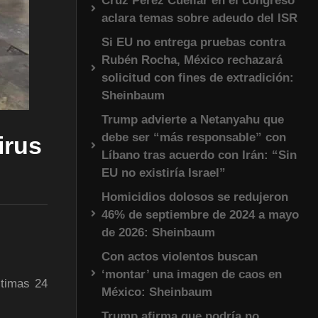
Cruz Pérez Cuéllar en el congreso
aclara temas sobre adeudo del ISR
Si EU no entrega pruebas contra
Rubén Rocha, México rechazará
solicitud con fines de extradición:
Sheinbaum
Trump advierte a Netanyahu que
debe ser “más responsable” con
irus
Líbano tras acuerdo con Irán: “Sin
EU no existiría Israel”
Homicidios dolosos se redujeron
46% de septiembre de 2024 a mayo
de 2026: Sheinbaum
Con actos violentos buscan
‘montar’ una imagen de caos en
timas 24
México: Sheinbaum
Trump afirma que podría no